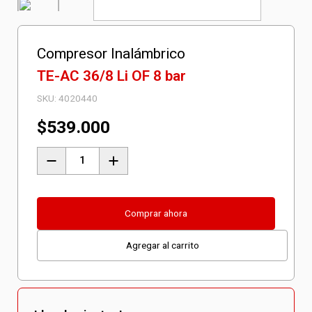
Compresor Inalámbrico
TE-AC 36/8 Li OF 8 bar
SKU:
4020440
$
539.000
Compresor
Inalámbrico
TE-
AC
Comprar ahora
36/8
Agregar al carrito
Li
OF
8
bar