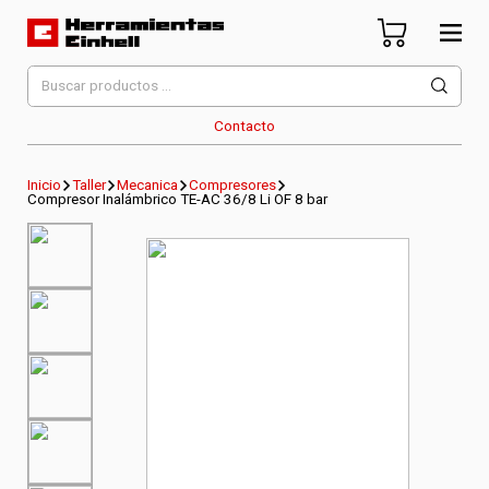
Skip
to
content
Herramientas Einhell
Distribuidor Oficial
Buscar
por:
Contacto
Inicio
Taller
Mecanica
Compresores
Compresor Inalámbrico TE-AC 36/8 Li OF 8 bar