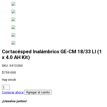
Cortacésped Inalámbrico
GE-CM 18/33 LI (1
x 4.0 AH Kit)
SKU:
3413260
$
759.000
Hay stock
Cortacésped
Inalámbrico
Comprar ahora
Agregar al carrito
GE-
CM
¡Llevalos juntos!
18/33
LI