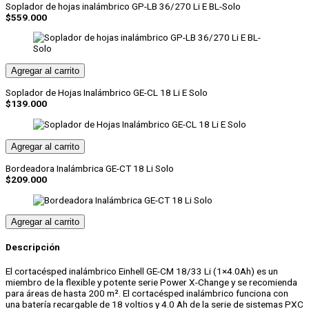
Soplador de hojas inalámbrico GP-LB 36/270 Li E BL-Solo
(1
$
559.000
x
4.0
AH
Kit)
cantidad
Agregar al carrito
Soplador de Hojas Inalámbrico GE-CL 18 Li E Solo
$
139.000
Agregar al carrito
Bordeadora Inalámbrica GE-CT 18 Li Solo
$
209.000
Agregar al carrito
Descripción
El cortacésped inalámbrico Einhell GE-CM 18/33 Li (1×4.0Ah) es un
miembro de la flexible y potente serie Power X-Change y se recomienda
para áreas de hasta 200 m². El cortacésped inalámbrico funciona con
una batería recargable de 18 voltios y 4.0 Ah de la serie de sistemas PXC