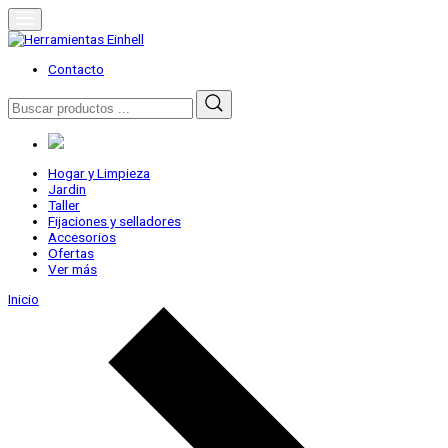
Skip
to
content
Herramientas Einhell
Distribuidor Oficial
Contacto
Buscar
por:
Hogar y Limpieza
Jardin
Taller
Fijaciones y selladores
Accesorios
Ofertas
Ver más
Inicio