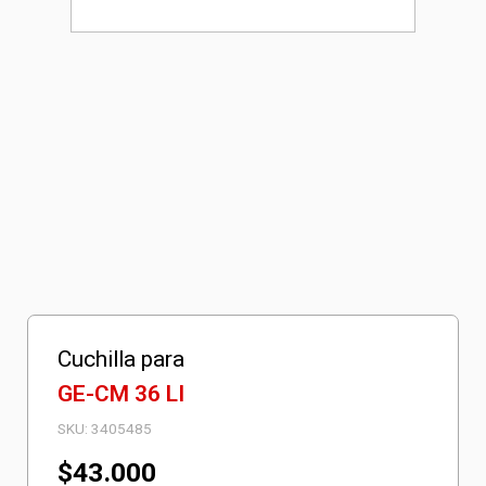
Cuchilla para
GE-CM 36 LI
SKU:
3405485
$
43.000