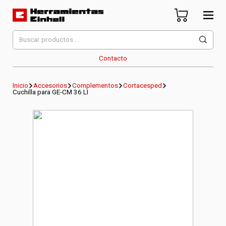
Skip
to
content
Herramientas Einhell
Distribuidor Oficial
Buscar
por:
Contacto
Inicio
Accesorios
Complementos
Cortacesped
Cuchilla para GE-CM 36 LI