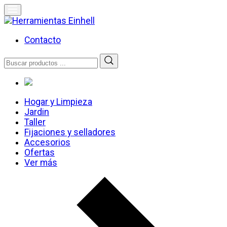
Skip
to
content
Herramientas Einhell
Distribuidor Oficial
Contacto
Buscar
por:
Hogar y Limpieza
Jardin
Taller
Fijaciones y selladores
Accesorios
Ofertas
Ver más