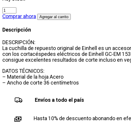
Cuchilla
de
Comprar ahora
Agregar al carrito
Repuesto
36cm
Descripción
Einhell
para
DESCRIPCIÓN:
Cortacésped
La cuchilla de repuesto original de Einhell es un acces
GC-
con los cortacéspedes eléctricos de Einhell GC-EM 1536 
EM
consigue excelentes resultados de corte incluso en veg
1536
cantidad
DATOS TÉCNICOS:
– Material de la hoja Acero
– Ancho de corte 36 centímetros
Envíos a todo el país
Hasta 10% de descuento abonando en efec