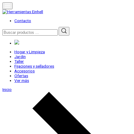
Skip
to
content
Herramientas Einhell
Distribuidor Oficial
Contacto
Buscar
por:
Hogar y Limpieza
Jardin
Taller
Fijaciones y selladores
Accesorios
Ofertas
Ver más
Inicio