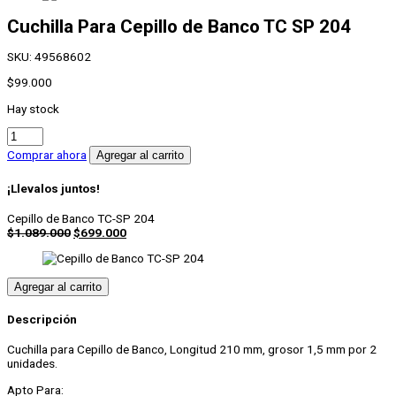
Cuchilla Para Cepillo de Banco TC SP 204
SKU:
49568602
$
99.000
Hay stock
Cuchilla
Para
Comprar ahora
Agregar al carrito
Cepillo
de
¡Llevalos juntos!
Banco
TC
Cepillo de Banco TC-SP 204
SP
$
1.089.000
$
699.000
204
cantidad
Agregar al carrito
Descripción
Cuchilla para Cepillo de Banco, Longitud 210 mm, grosor 1,5 mm por 2
unidades.
Apto Para: