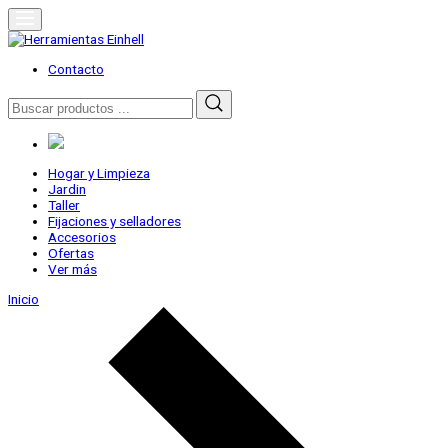
Skip
to
content
Herramientas Einhell
Distribuidor Oficial
Contacto
Buscar
por:
Hogar y Limpieza
Jardin
Taller
Fijaciones y selladores
Accesorios
Ofertas
Ver más
Inicio