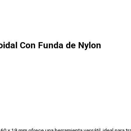
oidal Con Funda de Nylon
 60 x 19 mm ofrece una herramienta versátil, ideal para t