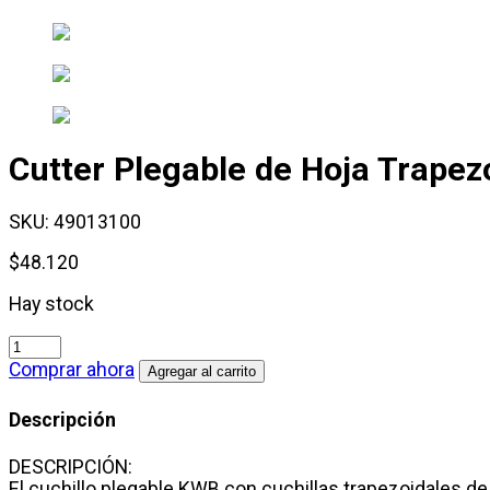
Cutter Plegable de Hoja Trapez
SKU:
49013100
$
48.120
Hay stock
Cutter
Plegable
Comprar ahora
Agregar al carrito
de
Hoja
Descripción
Trapezoidal
Con
DESCRIPCIÓN:
Funda
El cuchillo plegable KWB con cuchillas trapezoidales de