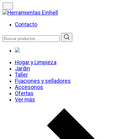
Skip
to
content
Herramientas Einhell
Distribuidor Oficial
Contacto
Buscar
por:
Hogar y Limpieza
Jardin
Taller
Fijaciones y selladores
Accesorios
Ofertas
Ver más