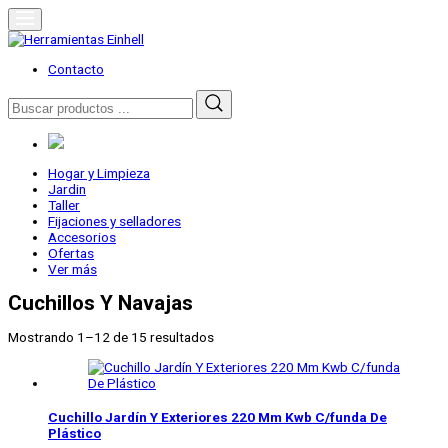
Skip
to
content
Herramientas Einhell
Distribuidor Oficial
Contacto
Buscar
por:
Hogar y Limpieza
Jardin
Taller
Fijaciones y selladores
Accesorios
Ofertas
Ver más
Cuchillos Y Navajas
Mostrando 1–12 de 15 resultados
Cuchillo Jardín Y Exteriores 220 Mm Kwb C/funda De
Plástico