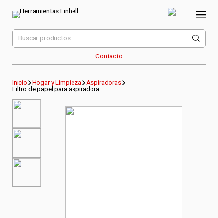
Skip
to
content
Herramientas Einhell
Distribuidor Oficial
Buscar
por:
Contacto
Inicio
Hogar y Limpieza
Aspiradoras
Filtro de papel para aspiradora