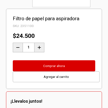
Filtro de papel para aspiradora
SKU:
2351100
$
24.500
Filtro
de
papel
para
Comprar ahora
aspiradora
Agregar al carrito
cantidad
¡Llevalos juntos!