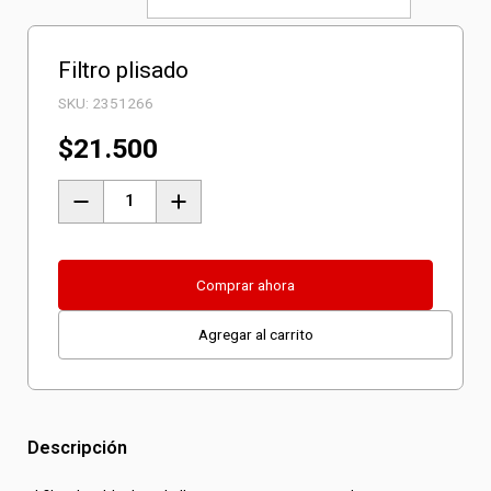
Filtro plisado
SKU:
2351266
$
21.500
Filtro
plisado
cantidad
Comprar ahora
Agregar al carrito
Descripción