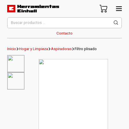
Skip
to
content
Herramientas Einhell
Distribuidor Oficial
Buscar
por:
Contacto
Inicio
Hogar y Limpieza
Aspiradoras
Filtro plisado