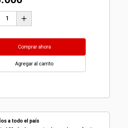
s
ma
Comprar ahora
adora
Agregar al carrito
do/seco
des)
dad
íos a todo el país