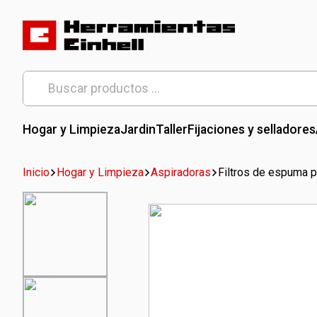
Skip
to
content
Herramientas Einhell
Distribuidor Oficial
Buscar
por:
Hogar y Limpieza
Jardin
Taller
Fijaciones y selladores
Inicio
Hogar y Limpieza
Aspiradoras
Filtros de espuma 