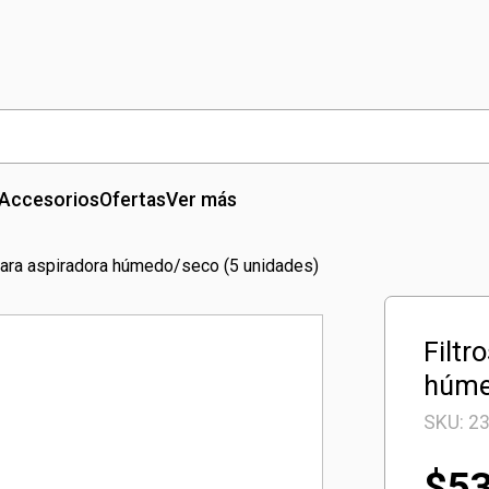
Accesorios
Ofertas
Ver más
para aspiradora húmedo/seco (5 unidades)
Filtr
húme
SKU:
2
$
5