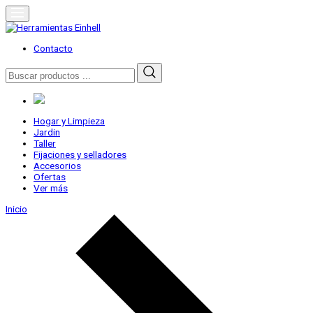
Skip
to
content
Herramientas Einhell
Distribuidor Oficial
Contacto
Buscar
por:
Hogar y Limpieza
Jardin
Taller
Fijaciones y selladores
Accesorios
Ofertas
Ver más
Inicio