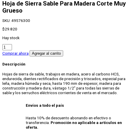
Hoja de Sierra Sable Para Madera Corte Muy
Grueso
SKU:
49576300
$
29.820
Hay stock
Hoja
de
Comprar ahora
Agregar al carrito
Sierra
Sable
Descripción
Para
Madera
Hojas de sierra de sable, trabajos en madera, acero al carbono HCS,
Corte
endurecida, dientes rectificados de precisión y triscados, especial para
Muy
leña, madera húmeda y seca, hasta 190 mm de espesor, madera para
Grueso
construcción y madera dura, vástago 1/2″ para todas las sierras de
cantidad
sable y los serruchos eléctricos corrientes de venta en el mercado.
Envíos a todo el país
Hasta 10% de descuento abonando en efectivo o
transferencia.
Promoción no aplicable a artículos en
oferta.