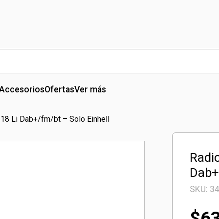
Accesorios
Ofertas
Ver más
 18 Li Dab+/fm/bt – Solo Einhell
Radio
Dab+/
SKU:
3
$
6