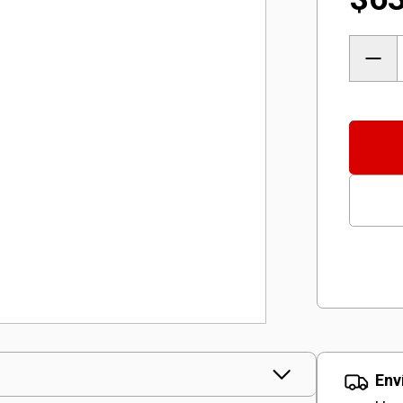
Radio
Inalá
Te-
cr
18
Li
Dab+/
-
Solo
Einhel
canti
Env