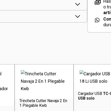
Has
o t
art
Con
dur
Cargador USB
TC-
USB solo
Trincheta Cutter Navaja 2 En
1 Plegable Kwb