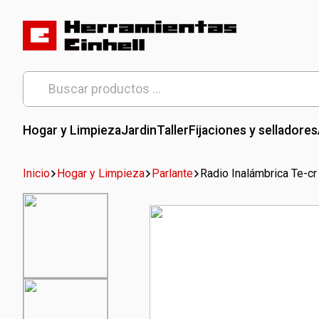
Skip
to
content
Herramientas Einhell
Distribuidor Oficial
Buscar
por:
Hogar y Limpieza
Jardin
Taller
Fijaciones y selladores
Inicio
Hogar y Limpieza
Parlante
Radio Inalámbrica Te-cr