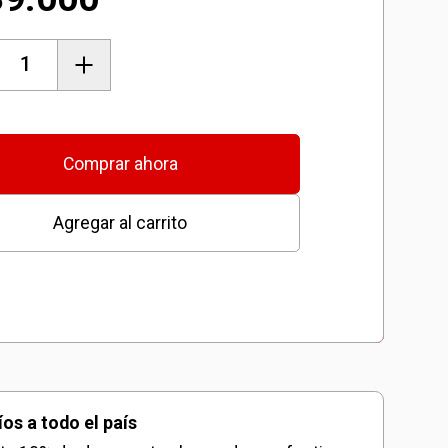
Agregar al carrito
Starter Kit 18V 4-
6Ah & 6A
Cargador Rápido
mbrica
$
269.000
Agregar al carrito
Starter Kit 5.2 Ah
Comprar ahora
$
149.000
Agregar al carrito
Agregar al carrito
fm/bt
l
dad
íos a todo el país