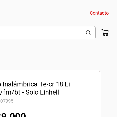
Contacto
 Inalámbrica Te-cr 18 Li
¡Llevalos juntos!
fm/bt - Solo Einhell
407995
Starter Kit 4Ah
PLUS PXC
39.000
$
129.000