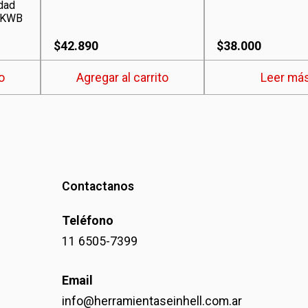
dad
e KWB
$
42.890
$
38.000
o
Agregar al carrito
Leer má
Contactanos
Teléfono
11 6505-7399
Email
info@herramientaseinhell.com.ar