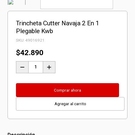
Trincheta Cutter Navaja 2 En 1
Plegable Kwb
SKU:
49016921
$
42.890
Trincheta
Cutter
Navaja
2
Comprar ahora
En
Agregar al carrito
1
Plegable
Kwb
cantidad
Descripción