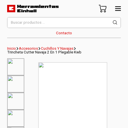
Skip
to
content
Herramientas Einhell
Distribuidor Oficial
Buscar
por:
Contacto
Inicio
Accesorios
Cuchillos Y Navajas
Trincheta Cutter Navaja 2 En 1 Plegable Kwb