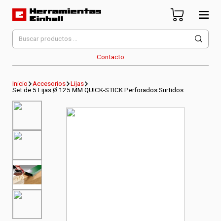
Skip
to
content
Herramientas Einhell
Distribuidor Oficial
Buscar
por:
Contacto
Inicio
Accesorios
Lijas
Set de 5 Lijas Ø 125 MM QUICK-STICK Perforados Surtidos