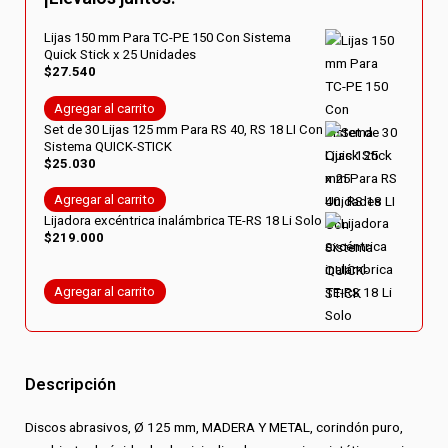
Perforados
Surtidos
Lijas 150 mm Para TC-PE 150 Con Sistema
Quick Stick x 25 Unidades
cantidad
$
27.540
Agregar al carrito
Set de 30 Lijas 125 mm Para RS 40, RS 18 LI Con
Sistema QUICK-STICK
$
25.030
Agregar al carrito
Lijadora excéntrica inalámbrica TE-RS 18 Li Solo
$
219.000
Agregar al carrito
Descripción
Discos abrasivos, Ø 125 mm, MADERA Y METAL, corindón puro,