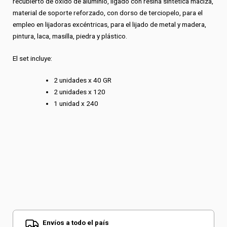
recubierto de óxido de aluminio, ligado con resina sintética maciza,
material de soporte reforzado, con dorso de terciopelo, para el
empleo en lijadoras excéntricas, para el lijado de metal y madera,
pintura, laca, masilla, piedra y plástico.
El set incluye:
2 unidades x 40 GR
2 unidades x 120
1 unidad x 240
Envíos a todo el país