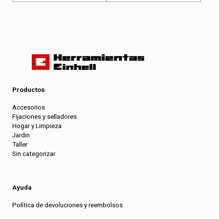
en
en
desde
desde
la
la
$8.070
$27.540
página
página
hasta
hasta
del
del
$9.280
$28.750
producto
producto
Productos
Accesorios
Fijaciones y selladores
Hogar y Limpieza
Jardin
Taller
Sin categorizar
Ayuda
Política de devoluciones y reembolsos