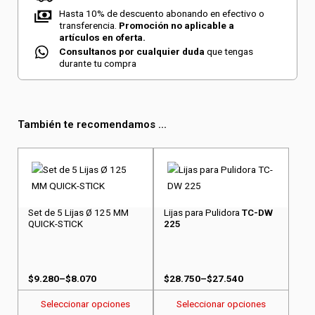
Hasta 10% de descuento abonando en efectivo o
transferencia.
Promoción no aplicable a
artículos en oferta.
Consultanos por cualquier duda
que tengas
durante tu compra
También te recomendamos ...
Este
Este
producto
producto
tiene
tiene
varias
varias
Set de 5 Lijas Ø 125 MM
Lijas para Pulidora
TC-DW
variantes.
variantes.
QUICK-STICK
225
Las
Las
opciones
opciones
se
se
Rango
Rango
$
9.280
–
$
8.070
$
28.750
–
$
27.540
pueden
pueden
de
de
elegir
elegir
Seleccionar opciones
Seleccionar opciones
precios:
precios: