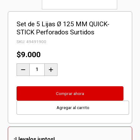
Set de 5 Lijas Ø 125 MM QUICK-
STICK Perforados Surtidos
SKU:
49491900
$
9.000
Set
de
5
Lijas
Comprar ahora
Ø
Agregar al carrito
125
MM
QUICK-
STICK
¡Llevalos juntos!