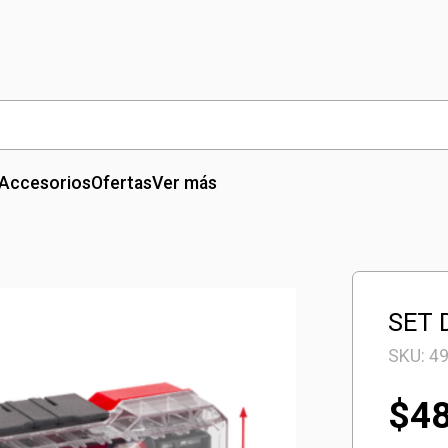
Accesorios
Ofertas
Ver más
SET 
SKU:
4
$
4