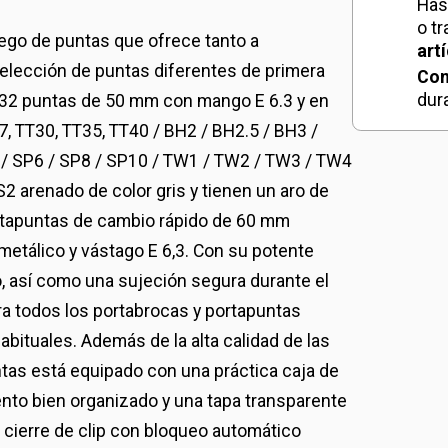
Has
o t
ego de puntas que ofrece tanto a
art
selección de puntas diferentes de primera
Con
dur
e 32 puntas de 50 mm con mango E 6.3 y en
, TT30, TT35, TT40 / BH2 / BH2.5 / BH3 /
4 / SP6 / SP8 / SP10 / TW1 / TW2 / TW3 / TW4
2 arenado de color gris y tienen un aro de
ortapuntas de cambio rápido de 60 mm
metálico y vástago E 6,3. Con su potente
o, así como una sujeción segura durante el
ra todos los portabrocas y portapuntas
abituales. Además de la alta calidad de las
ntas está equipado con una práctica caja de
to bien organizado y una tapa transparente
to cierre de clip con bloqueo automático