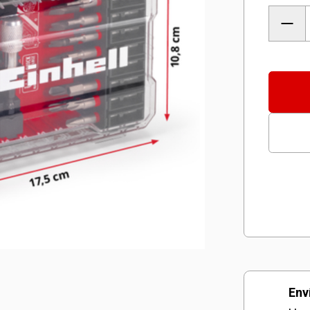
SET
DE
PUNT
DE
33
PZAS
canti
Env