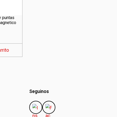
y puntas
magnetico
rrito
Seguinos