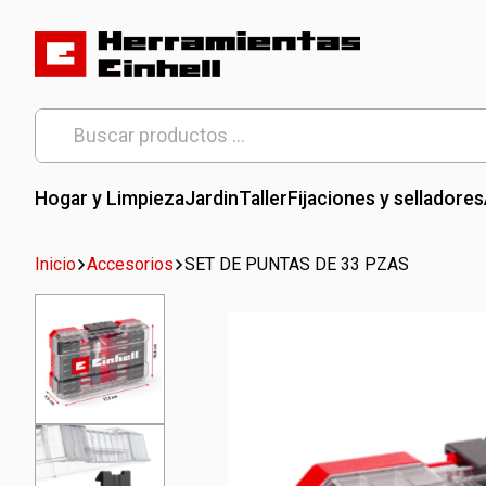
Skip
to
content
Herramientas Einhell
Distribuidor Oficial
Buscar
por:
Hogar y Limpieza
Jardin
Taller
Fijaciones y selladores
Inicio
Accesorios
SET DE PUNTAS DE 33 PZAS