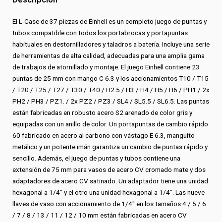
Einhell
cantidad
El L-Case de 37 piezas de Einhell es un completo juego de puntas y
tubos compatible con todos los portabrocas y portapuntas
habituales en destornilladores y taladros a batería. Incluye una serie
de herramientas de alta calidad, adecuadas para una amplia gama
de trabajos de atornillado y montaje. El juego Einhell contiene 23
puntas de 25 mm con mango C 6.3 y los accionamientos T10 / T15
/ T20 / T25 / T27 / T30 / T40 / H2.5 / H3 / H4 / H5 / H6 / PH1 / 2x
PH2 / PH3 / PZ1. / 2x PZ2 / PZ3 / SL4 / SL5.5 / SL6.5. Las puntas
están fabricadas en robusto acero S2 arenado de color gris y
equipadas con un anillo de color. Un portapuntas de cambio rápido
60 fabricado en acero al carbono con vástago E 6.3, manguito
metálico y un potente imán garantiza un cambio de puntas rápido y
sencillo. Además, el juego de puntas y tubos contiene una
extensión de 75 mm para vasos de acero CV cromado mate y dos
adaptadores de acero CV satinado. Un adaptador tiene una unidad
hexagonal a 1/4″ y el otro una unidad hexagonal a 1/4″. Las nueve
llaves de vaso con accionamiento de 1/4″ en los tamaños 4 / 5 / 6
/ 7 / 8 / 13 / 11 / 12 / 10 mm están fabricadas en acero CV