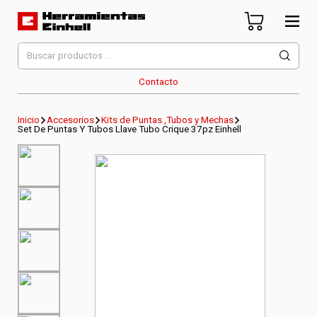
Skip
to
content
Herramientas Einhell
Distribuidor Oficial
Buscar
por:
Contacto
Inicio
Accesorios
Kits de Puntas ,Tubos y Mechas
Set De Puntas Y Tubos Llave Tubo Crique 37pz Einhell