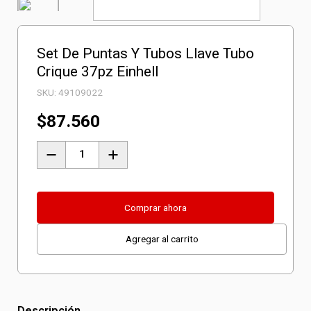
Set De Puntas Y Tubos Llave Tubo
Crique 37pz Einhell
SKU:
49109022
$
87.560
Set
De
Puntas
Y
Comprar ahora
Tubos
Agregar al carrito
Llave
Tubo
Crique
37pz
Descripción