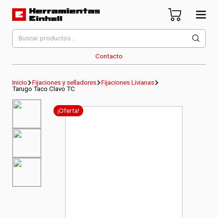
Skip
to
content
Herramientas Einhell
Distribuidor Oficial
Buscar
por:
Contacto
Inicio
Fijaciones y selladores
Fijaciones Livianas
Tarugo Taco Clavo TC
¡Oferta!