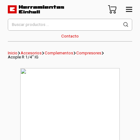
Skip
to
content
Herramientas Einhell
Distribuidor Oficial
Buscar
por:
Contacto
Inicio
Accesorios
Complementos
Compresores
Acople R 1/4″ IG