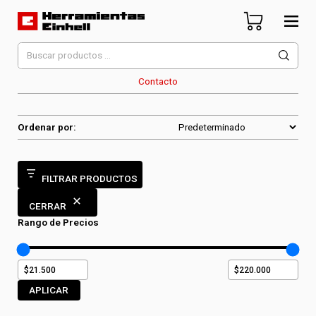
Skip
to
content
Herramientas Einhell
Distribuidor Oficial
Buscar
por:
Contacto
Ordenar por:
FILTRAR PRODUCTOS
CERRAR
Rango de Precios
APLICAR