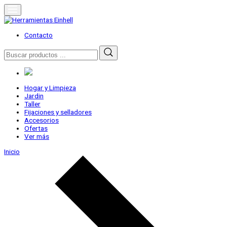
Skip
to
content
Herramientas Einhell
Distribuidor Oficial
Contacto
Buscar
por:
Hogar y Limpieza
Jardin
Taller
Fijaciones y selladores
Accesorios
Ofertas
Ver más
Inicio