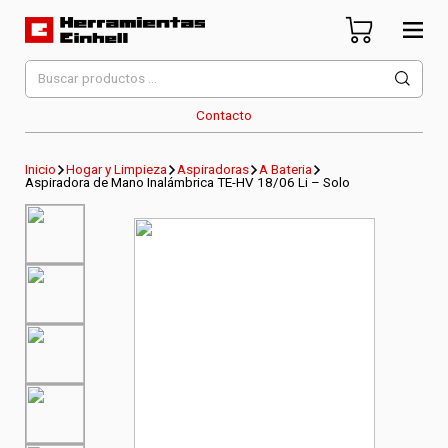
Skip
to
content
Herramientas Einhell
Distribuidor Oficial
Buscar
por:
Contacto
Inicio
Hogar y Limpieza
Aspiradoras
A Bateria
Aspiradora de Mano Inalámbrica TE-HV 18/06 Li – Solo