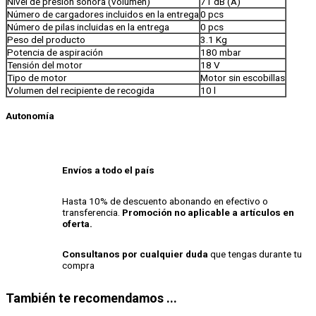
Nivel de presión sonora (volumen)
71 dB (A)
Número de cargadores incluidos en la entrega
0 pcs
Número de pilas incluidas en la entrega
0 pcs
Peso del producto
3.1 Kg
Potencia de aspiración
180 mbar
Tensión del motor
18 V
Tipo de motor
Motor sin escobillas
Volumen del recipiente de recogida
10 l
Autonomía
Envíos a todo el país
Hasta 10% de descuento abonando en efectivo o
transferencia.
Promoción no aplicable a artículos en
oferta.
Consultanos por cualquier duda
que tengas durante tu
compra
También te recomendamos ...