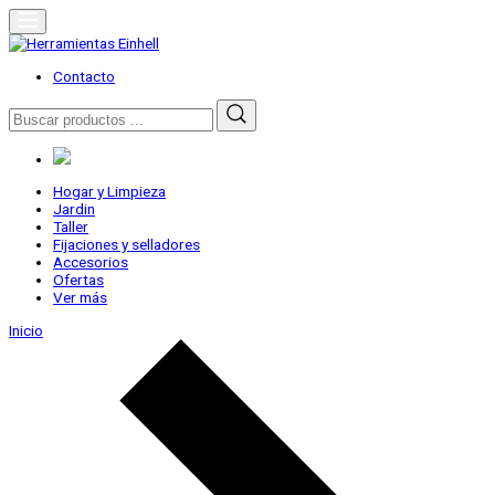
Skip
to
content
Herramientas Einhell
Distribuidor Oficial
Contacto
Buscar
por:
Hogar y Limpieza
Jardin
Taller
Fijaciones y selladores
Accesorios
Ofertas
Ver más
Inicio