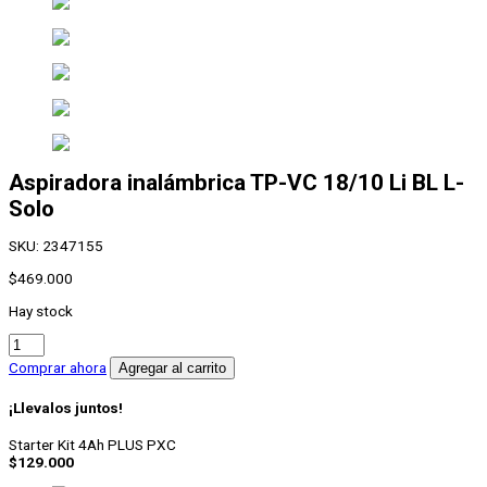
Aspiradora inalámbrica TP-
VC 18/10 Li BL L-
Solo
SKU:
2347155
$
469.000
Hay stock
Aspiradora
inalámbrica
Comprar ahora
Agregar al carrito
TP-
VC
¡Llevalos juntos!
18/10
Li
Starter Kit 4Ah PLUS PXC
BL
$
129.000
L-
Solo