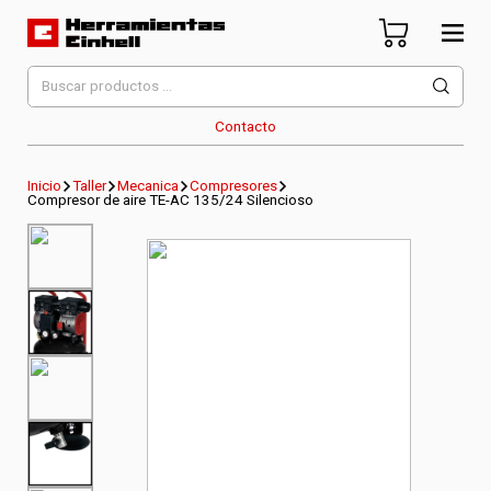
Skip
to
content
Herramientas Einhell
Distribuidor Oficial
Buscar
por:
Contacto
Inicio
Taller
Mecanica
Compresores
Compresor de aire TE-AC 135/24 Silencioso