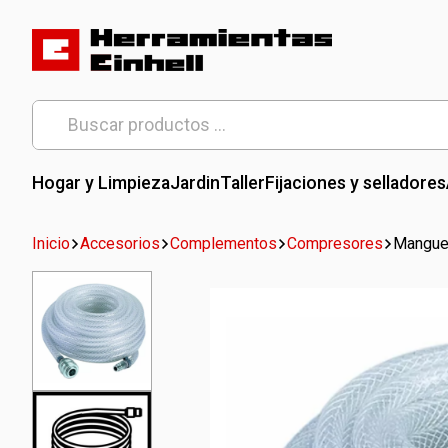
Skip
to
content
Herramientas Einhell
Distribuidor Oficial
Buscar
por:
Hogar y Limpieza
Jardin
Taller
Fijaciones y selladores
Inicio
Accesorios
Complementos
Compresores
Mangue