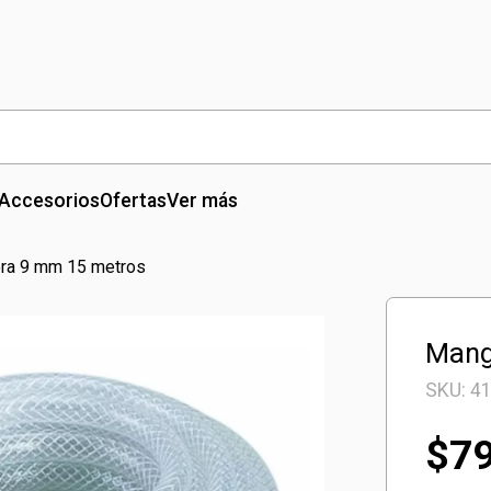
Accesorios
Ofertas
Ver más
ra 9 mm 15 metros
Mang
SKU:
4
$
7