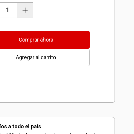
era
Comprar ahora
s
Agregar al carrito
dad
íos a todo el país