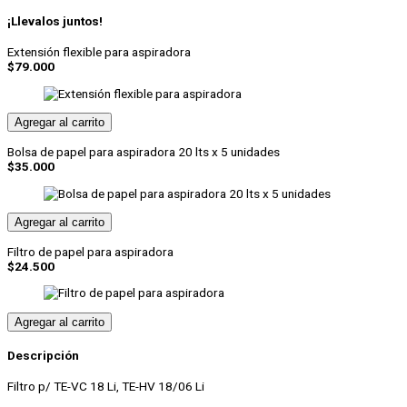
para
¡Llevalos juntos!
aspiradoras
de
Extensión flexible para aspiradora
mano
$
79.000
con
batería
(3
piezas)
Agregar al carrito
cantidad
Bolsa de papel para aspiradora 20 lts x 5 unidades
$
35.000
Agregar al carrito
Filtro de papel para aspiradora
$
24.500
Agregar al carrito
Descripción
Filtro p/ TE-VC 18 Li, TE-HV 18/06 Li