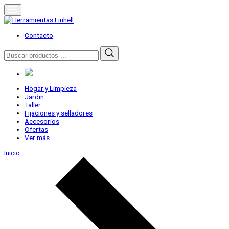
Skip
to
content
Herramientas Einhell
Distribuidor Oficial
Contacto
Buscar
por:
Hogar y Limpieza
Jardin
Taller
Fijaciones y selladores
Accesorios
Ofertas
Ver más
Inicio