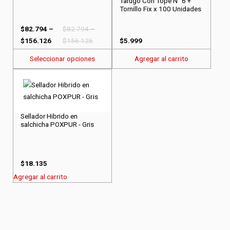
Tarugo Con Tope N° 6 +
Las
Tornillo Fix x 100 Unidades
opciones
$
82.794
–
$
82.794
–
se
$
156.126
$
156.126
$
5.999
pueden
elegir
Seleccionar opciones
Agregar al carrito
en
la
página
del
producto
Sellador Hibrido en
salchicha POXPUR - Gris
$
18.135
Agregar al carrito