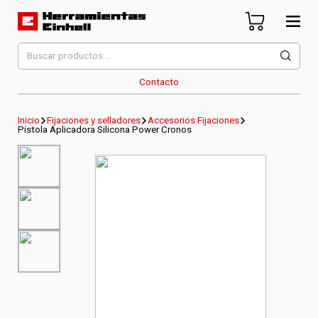
Skip
to
content
Herramientas Einhell
Distribuidor Oficial
Buscar
por:
Contacto
Inicio
Fijaciones y selladores
Accesorios Fijaciones
Pistola Aplicadora Silicona Power Cronos