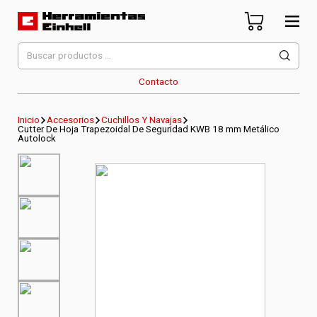
Skip
to
content
Herramientas Einhell
Distribuidor Oficial
Buscar
por:
Contacto
Inicio
Accesorios
Cuchillos Y Navajas
Cutter De Hoja Trapezoidal De Seguridad KWB 18 mm Metálico
Autolock