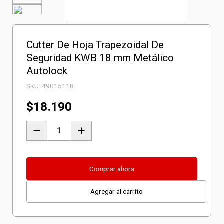
Cutter De Hoja Trapezoidal De
Seguridad KWB 18 mm Metálico
Autolock
SKU:
49015118
$
18.190
Cutter
De
Hoja
Trapezoidal
Comprar ahora
De
Agregar al carrito
Seguridad
KWB
18