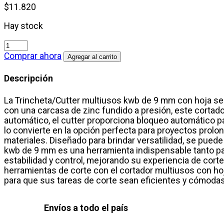
$
11.820
Hay stock
Cutter
De
Comprar ahora
Agregar al carrito
Hoja
Trapezoidal
Descripción
De
Seguridad
La Trincheta/Cutter multiusos kwb de 9 mm con hoja sep
KWB
con una carcasa de zinc fundido a presión, este cortado
9
automático, el cutter proporciona bloqueo automático pa
mm
lo convierte en la opción perfecta para proyectos prolon
Metálico
materiales. Diseñado para brindar versatilidad, se puede
Autolock
kwb de 9 mm es una herramienta indispensable tanto par
cantidad
estabilidad y control, mejorando su experiencia de cort
herramientas de corte con el cortador multiusos con ho
para que sus tareas de corte sean eficientes y cómodas
Envíos a todo el país