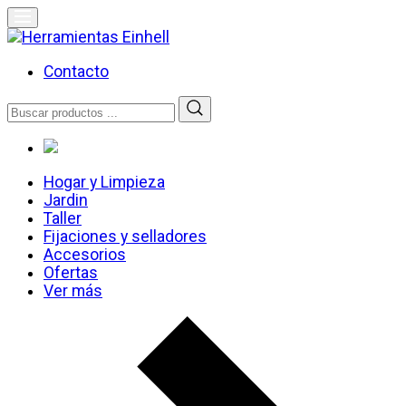
Skip
to
content
Herramientas Einhell
Distribuidor Oficial
Contacto
Buscar
por:
Hogar y Limpieza
Jardin
Taller
Fijaciones y selladores
Accesorios
Ofertas
Ver más