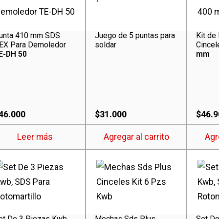
unta 410 mm SDS
Juego de 5 puntas para
Kit de
EX Para Demoledor
soldar
Cince
E-DH 50
mm
46.000
$
31.000
$
46.9
Leer más
Agregar al carrito
Agr
et De 3 Piezas Kwb,
Mechas Sds Plus
Set De