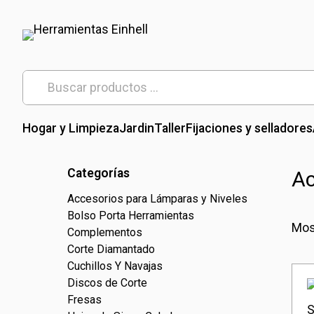
Skip
to
content
Herramientas Einhell
Distribuidor Oficial
Buscar
por:
Hogar y Limpieza
Jardin
Taller
Fijaciones y selladores
Categorías
Ac
Accesorios para Lámparas y Niveles
Bolso Porta Herramientas
Mos
Complementos
Corte Diamantado
Cuchillos Y Navajas
Discos de Corte
Fresas