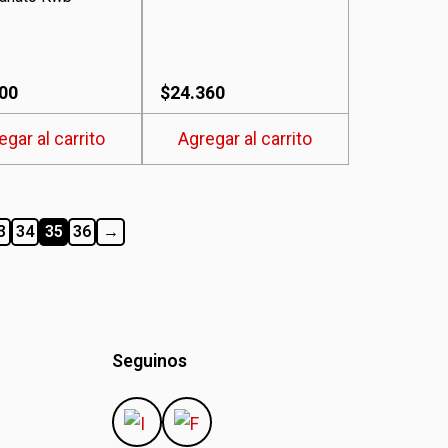
00
$
24.360
egar al carrito
Agregar al carrito
3
34
35
36
→
Seguinos