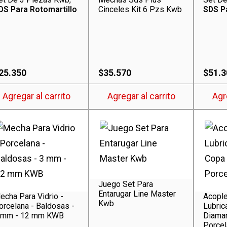
DS Para Rotomartillo
Cinceles Kit 6 Pzs Kwb
SDS P
25.350
$
35.570
$
51.3
Agregar al carrito
Agregar al carrito
Agr
e
ducto
e
as
antes.
Juego Set Para
Entarugar Line Master
echa Para Vidrio -
Acople
Kwb
orcelana - Baldosas -
Lubric
iones
 mm - 12 mm KWB
Diama
Porce