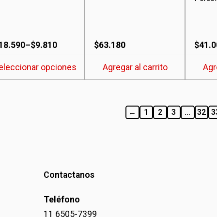
den
ir
ango
18.590
–
$
9.810
$
63.180
$
41.0
e
eleccionar opciones
Agregar al carrito
Agr
ina
recios:
esde
ducto
9.810
←
1
2
3
…
32
3
asta
18.590
Contactanos
Teléfono
11 6505-7399